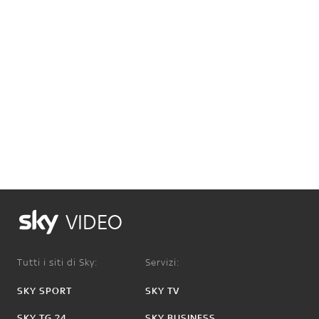
VIDEO
Tutti i siti di Sky:
Servizi:
SKY SPORT
SKY TV
SKY TG 24
SKY BUSINESS