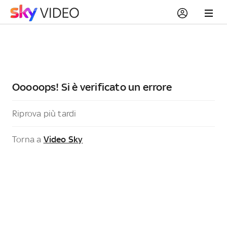
Ooooops! Si è verificato un errore
Riprova più tardi
Torna a
Video Sky