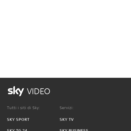
VIDEO
Tutti i siti di Sky:
Servizi:
SKY SPORT
SKY TV
SKY TG 24
SKY BUSINESS