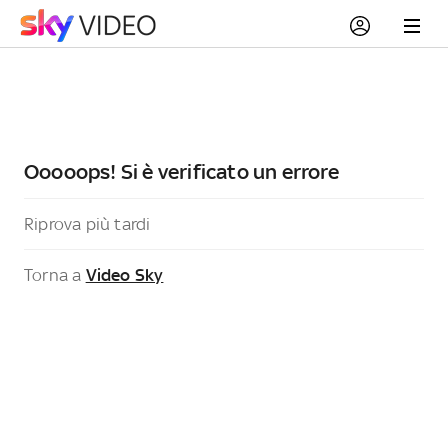
Ooooops! Si è verificato un errore
Riprova più tardi
Torna a
Video Sky