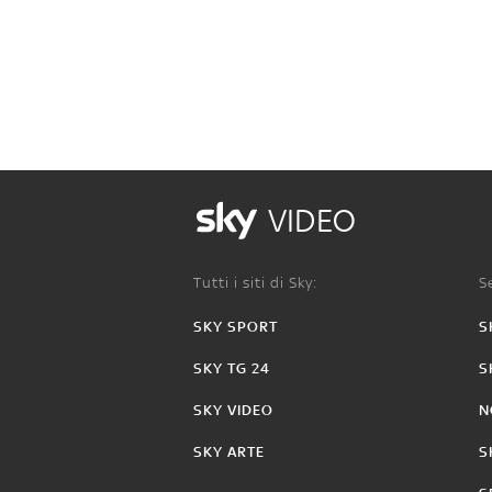
VIDEO
Tutti i siti di Sky:
Se
SKY SPORT
S
SKY TG 24
S
SKY VIDEO
N
SKY ARTE
S