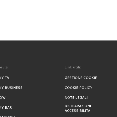
rvizi:
Link utili:
KY TV
GESTIONE COOKIE
KY BUSINESS
COOKIE POLICY
OW
NOTE LEGALI
DICHIARAZIONE
KY BAR
ACCESSIBILITÀ