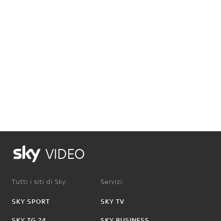
VIDEO
Tutti i siti di Sky:
Servizi:
SKY SPORT
SKY TV
SKY TG 24
SKY BUSINESS