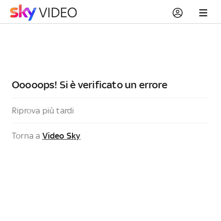
Ooooops! Si è verificato un errore
Riprova più tardi
Torna a
Video Sky