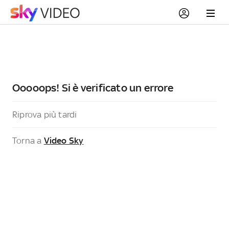
Ooooops! Si è verificato un errore
Riprova più tardi
Torna a
Video Sky