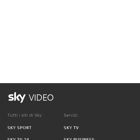
VIDEO
Tutti i siti di Sky:
Servizi:
SKY SPORT
SKY TV
SKY TG 24
SKY BUSINESS