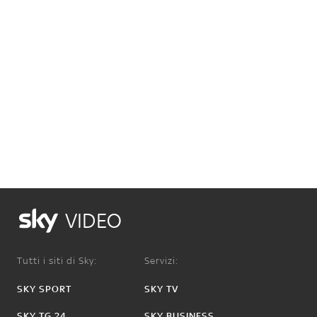
VIDEO
Tutti i siti di Sky:
Servizi:
SKY SPORT
SKY TV
SKY TG 24
SKY BUSINESS