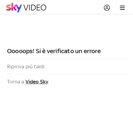
Ooooops! Si è verificato un errore
Riprova più tardi
Torna a
Video Sky