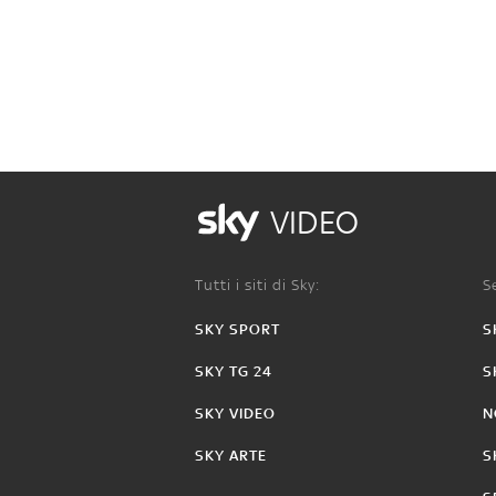
VIDEO
Tutti i siti di Sky:
Se
SKY SPORT
S
SKY TG 24
S
SKY VIDEO
N
SKY ARTE
S