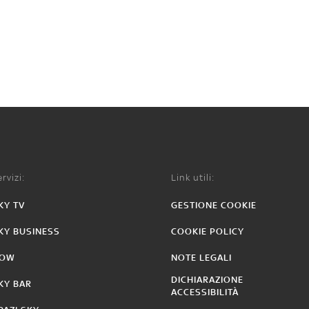
rvizi:
Link utili:
KY TV
GESTIONE COOKIE
KY BUSINESS
COOKIE POLICY
OW
NOTE LEGALI
DICHIARAZIONE
KY BAR
ACCESSIBILITÀ