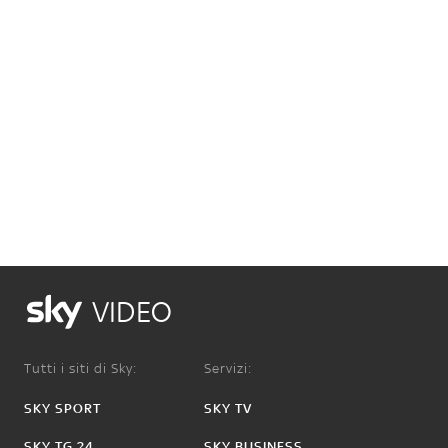
VIDEO
Tutti i siti di Sky:
Servizi:
SKY SPORT
SKY TV
SKY TG 24
SKY BUSINESS