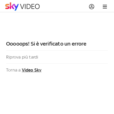
Ooooops! Si è verificato un errore
Riprova più tardi
Torna a
Video Sky