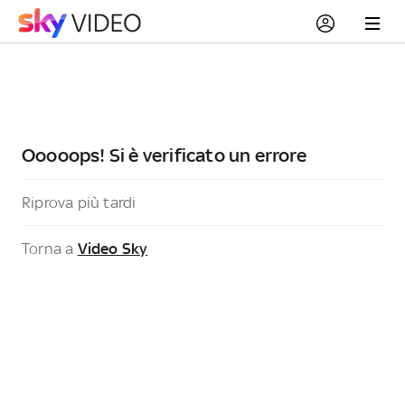
Ooooops! Si è verificato un errore
Riprova più tardi
Torna a
Video Sky