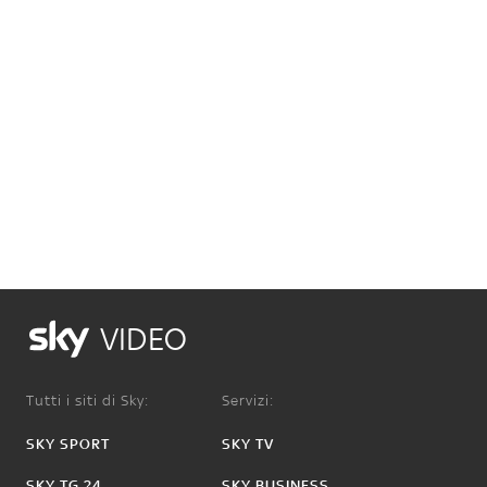
VIDEO
Tutti i siti di Sky:
Servizi:
SKY SPORT
SKY TV
SKY TG 24
SKY BUSINESS