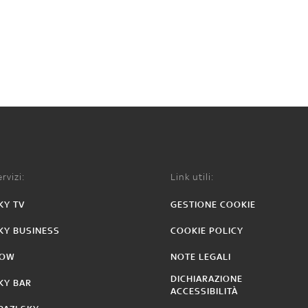
rvizi:
Link utili:
KY TV
GESTIONE COOKIE
KY BUSINESS
COOKIE POLICY
OW
NOTE LEGALI
DICHIARAZIONE
KY BAR
ACCESSIBILITÀ