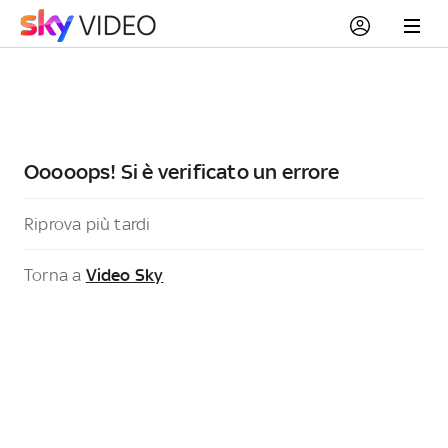
Ooooops! Si è verificato un errore
Riprova più tardi
Torna a
Video Sky