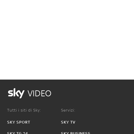
VIDEO
Tutti i siti di Sky:
Servizi:
SKY SPORT
SKY TV
SKY TG 24
SKY BUSINESS