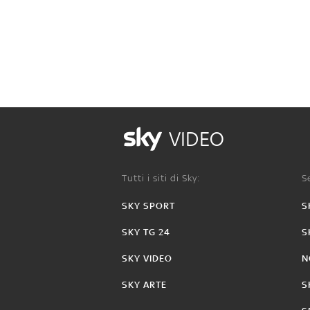
VIDEO
Tutti i siti di Sky:
Se
SKY SPORT
S
SKY TG 24
S
SKY VIDEO
N
SKY ARTE
S