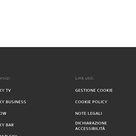
rvizi:
Link utili:
KY TV
GESTIONE COOKIE
KY BUSINESS
COOKIE POLICY
OW
NOTE LEGALI
DICHIARAZIONE
KY BAR
ACCESSIBILITÀ