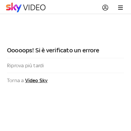
Ooooops! Si è verificato un errore
Riprova più tardi
Torna a
Video Sky