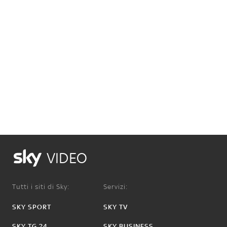
VIDEO
Tutti i siti di Sky:
Servizi:
SKY SPORT
SKY TV
SKY TG 24
SKY BUSINESS