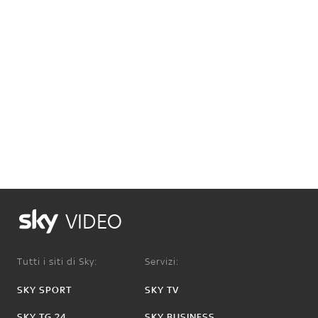
VIDEO
Tutti i siti di Sky:
Servizi:
SKY SPORT
SKY TV
SKY TG 24
SKY BUSINESS