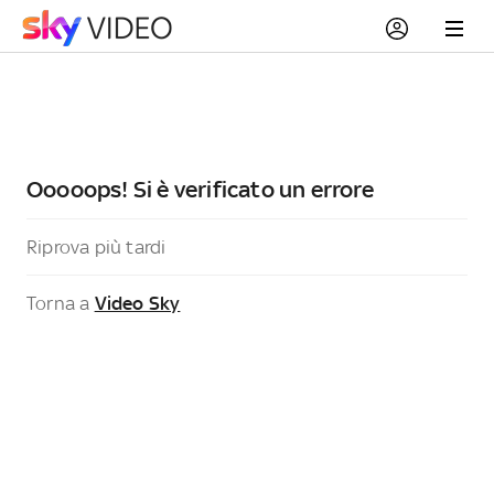
Ooooops! Si è verificato un errore
Riprova più tardi
Torna a
Video Sky