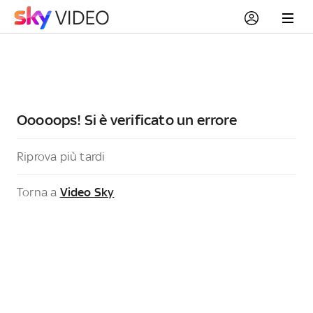
Ooooops! Si è verificato un errore
Riprova più tardi
Torna a
Video Sky