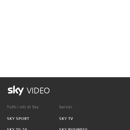
VIDEO
Tutti i siti di Sky:
Servizi:
SKY SPORT
SKY TV
SKY TG 24
SKY BUSINESS