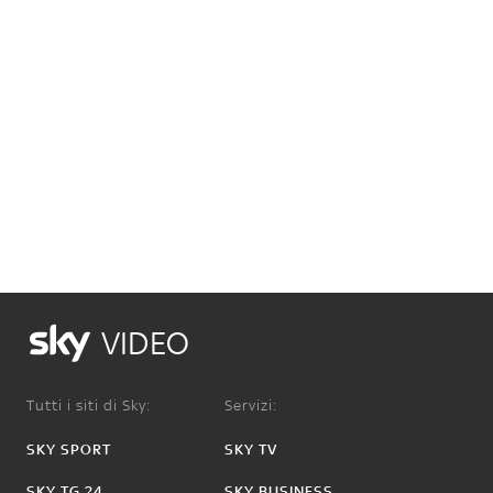
VIDEO
Tutti i siti di Sky:
Servizi:
SKY SPORT
SKY TV
SKY TG 24
SKY BUSINESS