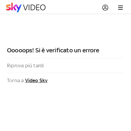
Ooooops! Si è verificato un errore
Riprova più tardi
Torna a
Video Sky