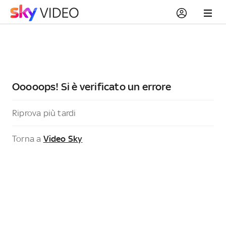
Ooooops! Si è verificato un errore
Riprova più tardi
Torna a
Video Sky