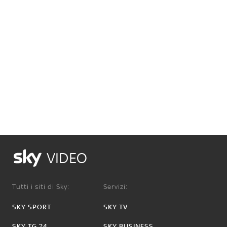
VIDEO
Tutti i siti di Sky:
Servizi:
SKY SPORT
SKY TV
SKY TG 24
SKY BUSINESS