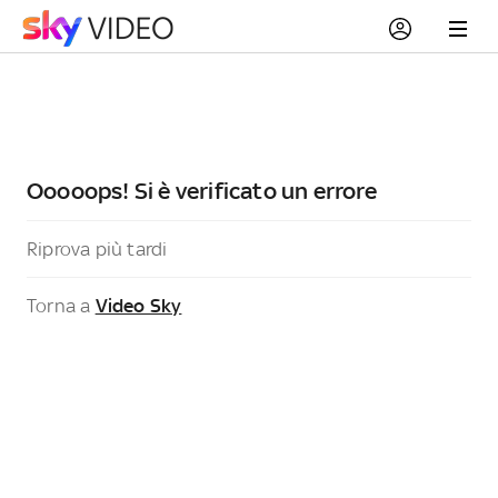
Ooooops! Si è verificato un errore
Riprova più tardi
Torna a
Video Sky