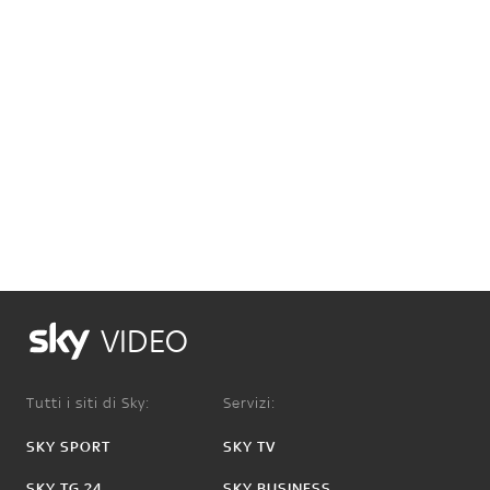
VIDEO
Tutti i siti di Sky:
Servizi:
SKY SPORT
SKY TV
SKY TG 24
SKY BUSINESS