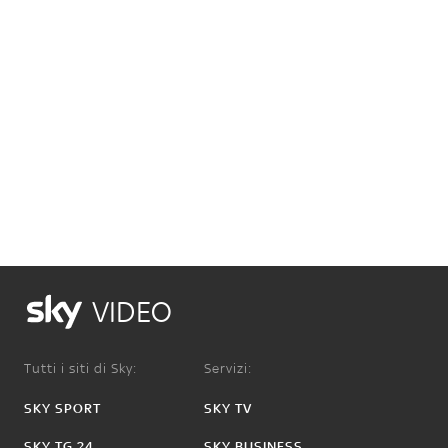
VIDEO
Tutti i siti di Sky:
Servizi:
SKY SPORT
SKY TV
SKY TG 24
SKY BUSINESS