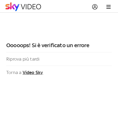
Ooooops! Si è verificato un errore
Riprova più tardi
Torna a
Video Sky