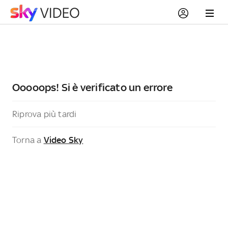
Ooooops! Si è verificato un errore
Riprova più tardi
Torna a
Video Sky