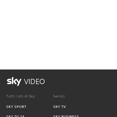
VIDEO
Tutti i siti di Sky:
Servizi:
SKY SPORT
SKY TV
SKY TG 24
SKY BUSINESS