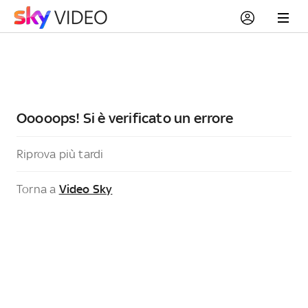
Ooooops! Si è verificato un errore
Riprova più tardi
Torna a
Video Sky