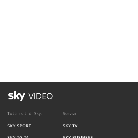
VIDEO
Tutti i siti di Sky:
Servizi:
SKY SPORT
SKY TV
SKY TG 24
SKY BUSINESS