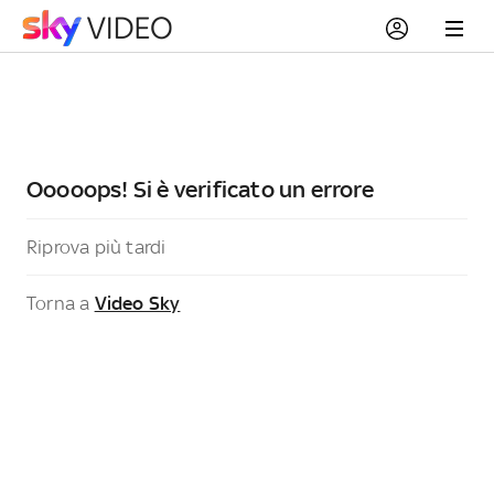
Ooooops! Si è verificato un errore
Riprova più tardi
Torna a
Video Sky