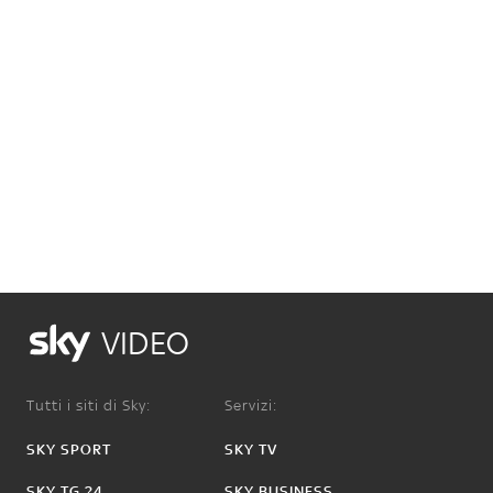
VIDEO
Tutti i siti di Sky:
Servizi:
SKY SPORT
SKY TV
SKY TG 24
SKY BUSINESS