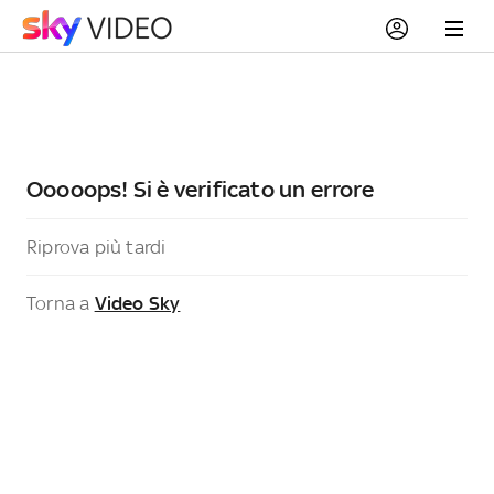
Ooooops! Si è verificato un errore
Riprova più tardi
Torna a
Video Sky