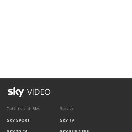
VIDEO
Tutti i siti di Sky:
Servizi:
SKY SPORT
SKY TV
SKY TG 24
SKY BUSINESS