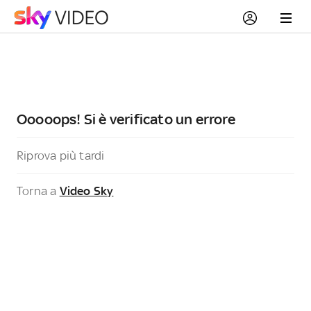
Ooooops! Si è verificato un errore
Riprova più tardi
Torna a
Video Sky