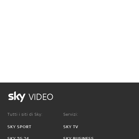
VIDEO
Tutti i siti di Sky:
Servizi:
SKY SPORT
SKY TV
SKY TG 24
SKY BUSINESS