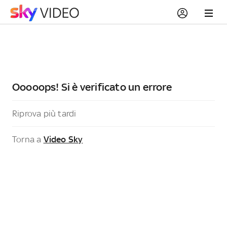
Ooooops! Si è verificato un errore
Riprova più tardi
Torna a
Video Sky