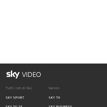
VIDEO
Tutti i siti di Sky:
Servizi:
SKY SPORT
SKY TV
SKY TG 24
SKY BUSINESS