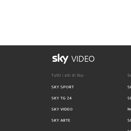
VIDEO
Tutti i siti di Sky:
Se
SKY SPORT
S
SKY TG 24
S
SKY VIDEO
N
SKY ARTE
S