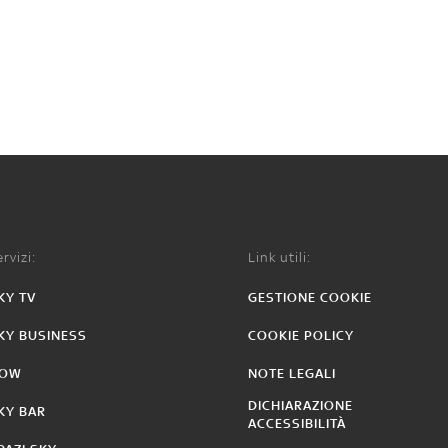
rvizi:
Link utili:
KY TV
GESTIONE COOKIE
KY BUSINESS
COOKIE POLICY
OW
NOTE LEGALI
DICHIARAZIONE
KY BAR
ACCESSIBILITÀ