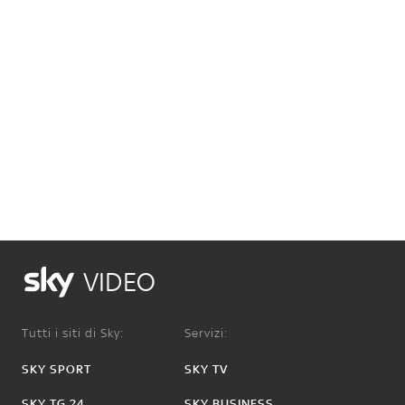
VIDEO
Tutti i siti di Sky:
Servizi:
SKY SPORT
SKY TV
SKY TG 24
SKY BUSINESS