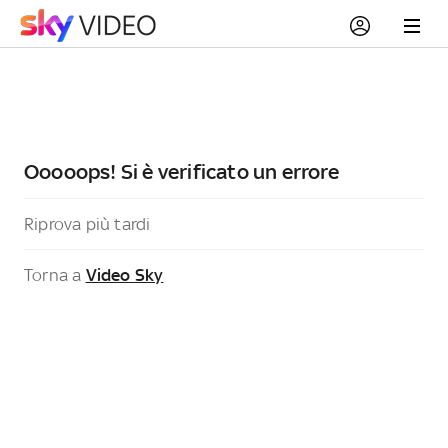
Ooooops! Si è verificato un errore
Riprova più tardi
Torna a
Video Sky