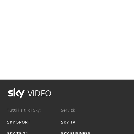
VIDEO
Tutti i siti di Sky:
Servizi:
SKY SPORT
SKY TV
SKY TG 24
SKY BUSINESS