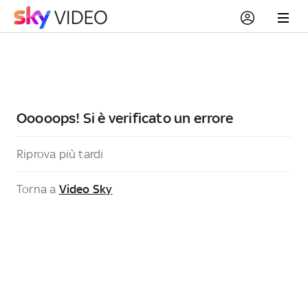
Ooooops! Si è verificato un errore
Riprova più tardi
Torna a
Video Sky