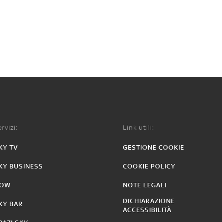
rvizi:
Link utili:
KY TV
GESTIONE COOKIE
KY BUSINESS
COOKIE POLICY
OW
NOTE LEGALI
DICHIARAZIONE
KY BAR
ACCESSIBILITÀ