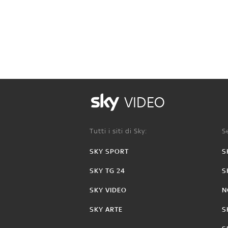
VIDEO
Tutti i siti di Sky:
Se
SKY SPORT
S
SKY TG 24
S
SKY VIDEO
N
SKY ARTE
S