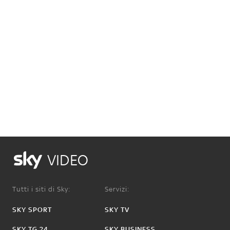
VIDEO
Tutti i siti di Sky:
Servizi:
SKY SPORT
SKY TV
SKY TG 24
SKY BUSINESS