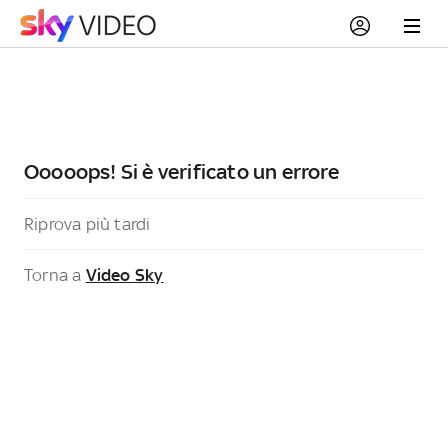
Ooooops! Si è verificato un errore
Riprova più tardi
Torna a
Video Sky