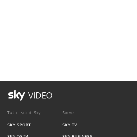
VIDEO
Tutti i siti di Sky:
Servizi:
SKY SPORT
SKY TV
SKY TG 24
SKY BUSINESS