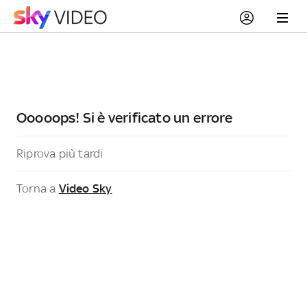
Ooooops! Si è verificato un errore
Riprova più tardi
Torna a
Video Sky