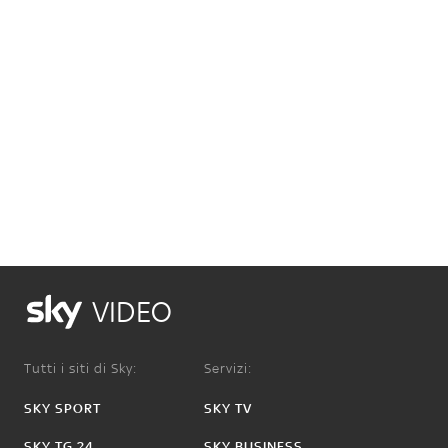
VIDEO
Tutti i siti di Sky:
Servizi:
SKY SPORT
SKY TV
SKY TG 24
SKY BUSINESS