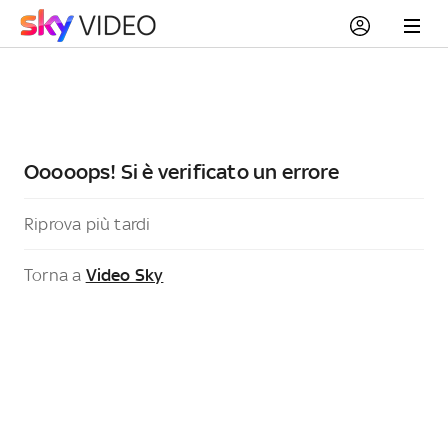
Ooooops! Si è verificato un errore
Riprova più tardi
Torna a
Video Sky