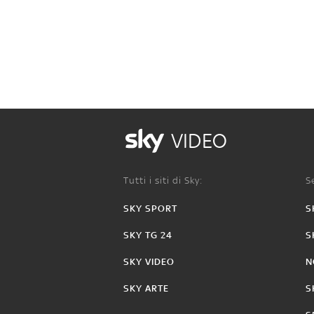
VIDEO
Tutti i siti di Sky:
Se
SKY SPORT
S
SKY TG 24
S
SKY VIDEO
N
SKY ARTE
S