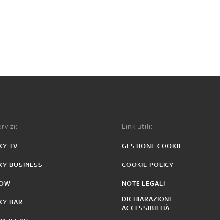
rvizi:
Link utili:
KY TV
GESTIONE COOKIE
KY BUSINESS
COOKIE POLICY
OW
NOTE LEGALI
DICHIARAZIONE
KY BAR
ACCESSIBILITÀ