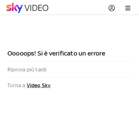
Ooooops! Si è verificato un errore
Riprova più tardi
Torna a
Video Sky