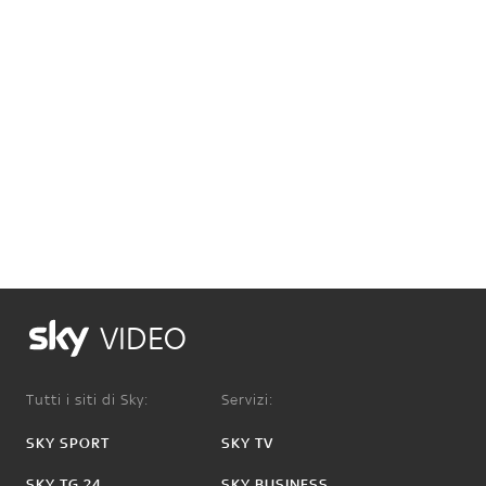
VIDEO
Tutti i siti di Sky:
Servizi:
SKY SPORT
SKY TV
SKY TG 24
SKY BUSINESS