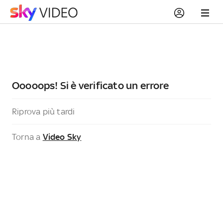
Ooooops! Si è verificato un errore
Riprova più tardi
Torna a
Video Sky