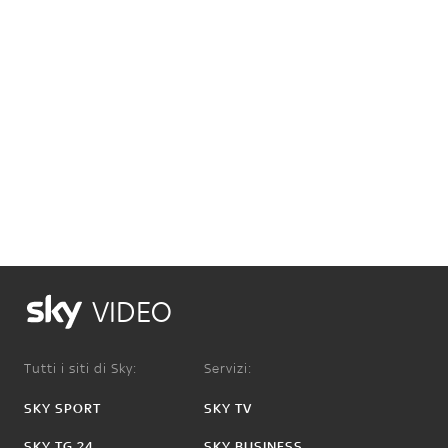
VIDEO
Tutti i siti di Sky:
Servizi:
SKY SPORT
SKY TV
SKY TG 24
SKY BUSINESS