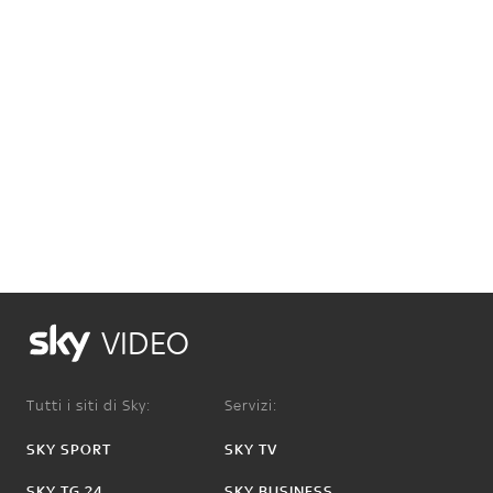
VIDEO
Tutti i siti di Sky:
Servizi:
SKY SPORT
SKY TV
SKY TG 24
SKY BUSINESS