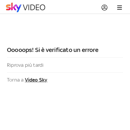
Ooooops! Si è verificato un errore
Riprova più tardi
Torna a
Video Sky