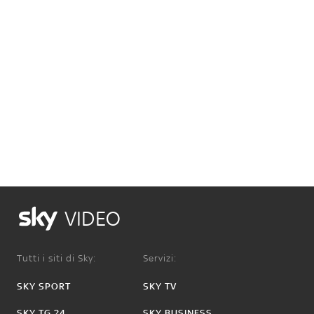
VIDEO
Tutti i siti di Sky:
Servizi:
SKY SPORT
SKY TV
SKY TG 24
SKY BUSINESS