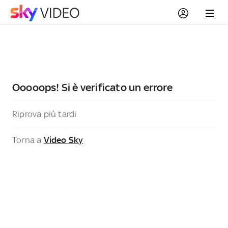
Ooooops! Si è verificato un errore
Riprova più tardi
Torna a
Video Sky