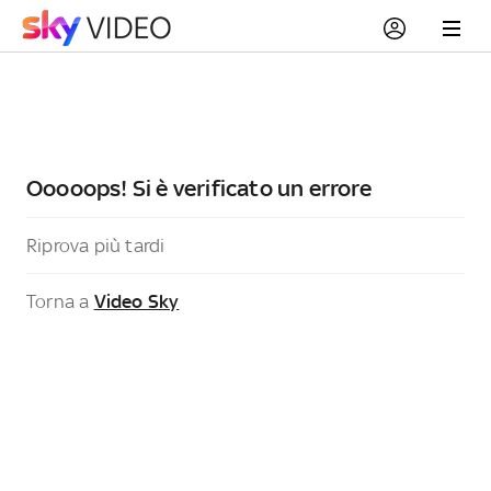
Ooooops! Si è verificato un errore
Riprova più tardi
Torna a
Video Sky