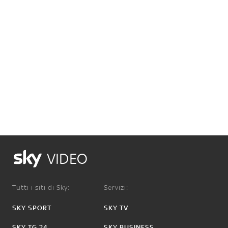
VIDEO
Tutti i siti di Sky:
Servizi:
SKY SPORT
SKY TV
SKY TG 24
SKY BUSINESS