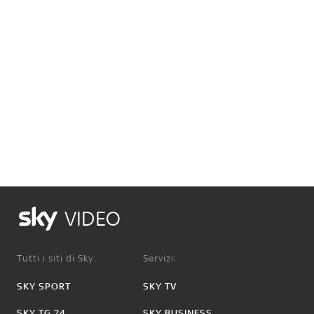
VIDEO
Tutti i siti di Sky:
Servizi:
SKY SPORT
SKY TV
SKY TG 24
SKY BUSINESS