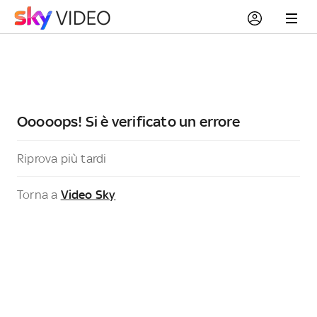
Ooooops! Si è verificato un errore
Riprova più tardi
Torna a
Video Sky