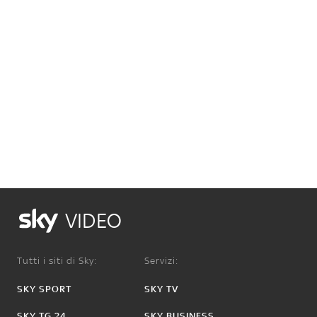
VIDEO
Tutti i siti di Sky:
Servizi:
SKY SPORT
SKY TV
SKY TG 24
SKY BUSINESS