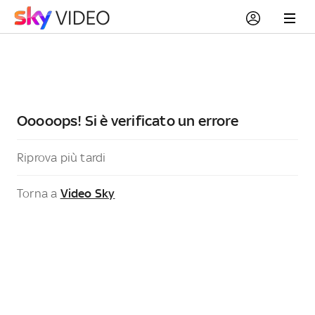
Ooooops! Si è verificato un errore
Riprova più tardi
Torna a
Video Sky