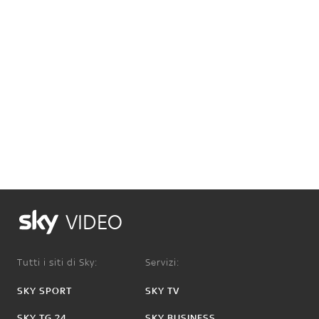
VIDEO
Tutti i siti di Sky:
Servizi:
SKY SPORT
SKY TV
SKY TG 24
SKY BUSINESS