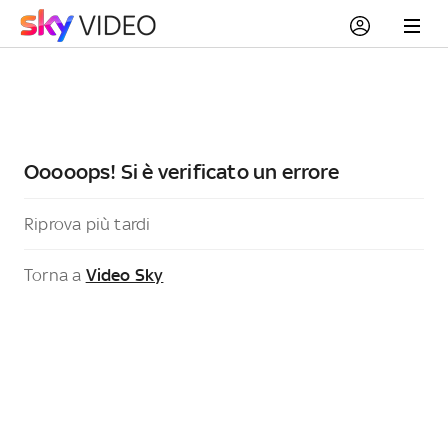
Ooooops! Si è verificato un errore
Riprova più tardi
Torna a
Video Sky