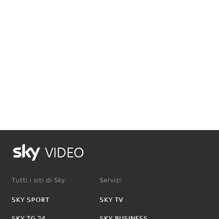
VIDEO
Tutti i siti di Sky:
Servizi:
SKY SPORT
SKY TV
SKY TG 24
SKY BUSINESS