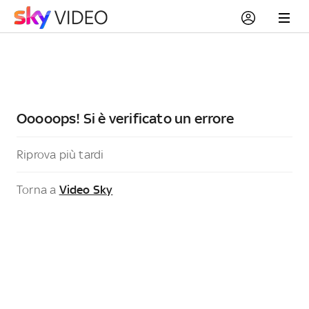
Ooooops! Si è verificato un errore
Riprova più tardi
Torna a
Video Sky