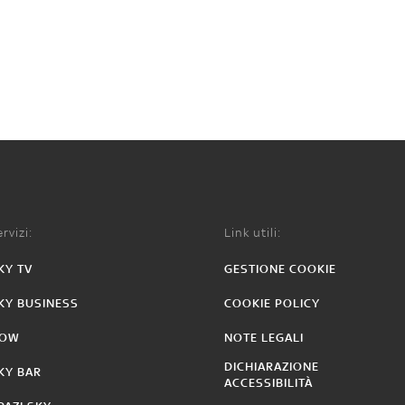
rvizi:
Link utili:
KY TV
GESTIONE COOKIE
KY BUSINESS
COOKIE POLICY
OW
NOTE LEGALI
DICHIARAZIONE
KY BAR
ACCESSIBILITÀ