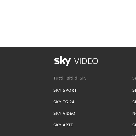
VIDEO
Tutti i siti di Sky:
Se
SKY SPORT
S
SKY TG 24
S
SKY VIDEO
N
SKY ARTE
S