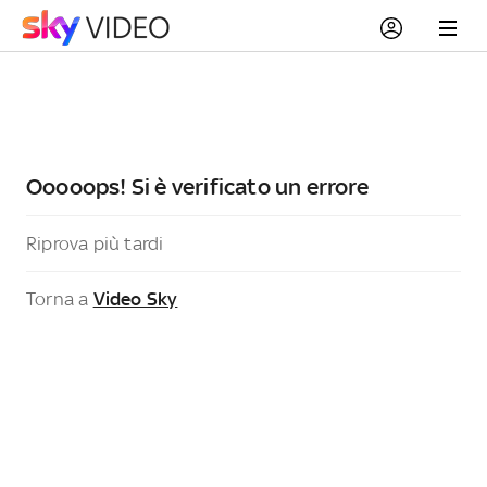
Ooooops! Si è verificato un errore
Riprova più tardi
Torna a
Video Sky