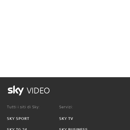
VIDEO
Tutti i siti di Sky:
Servizi:
SKY SPORT
SKY TV
SKY TG 24
SKY BUSINESS