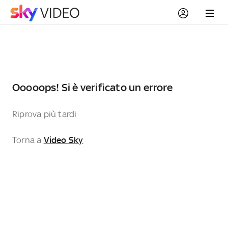
Ooooops! Si è verificato un errore
Riprova più tardi
Torna a
Video Sky