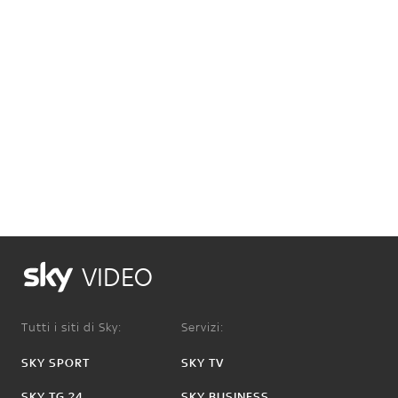
VIDEO
Tutti i siti di Sky:
Servizi:
SKY SPORT
SKY TV
SKY TG 24
SKY BUSINESS