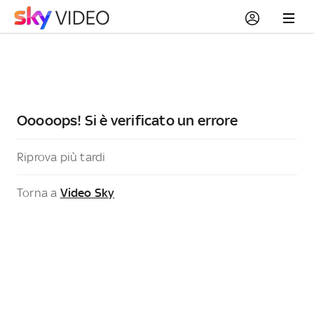
Ooooops! Si è verificato un errore
Riprova più tardi
Torna a
Video Sky