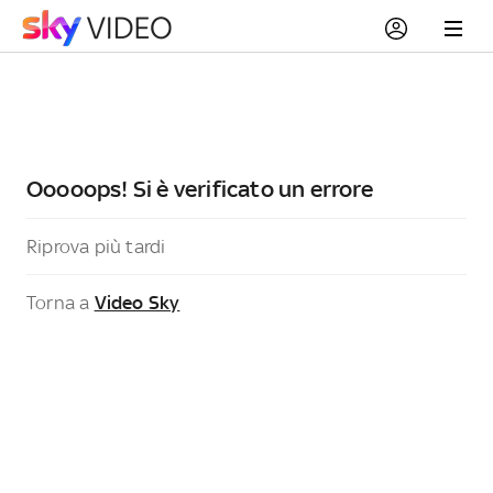
Ooooops! Si è verificato un errore
Riprova più tardi
Torna a
Video Sky