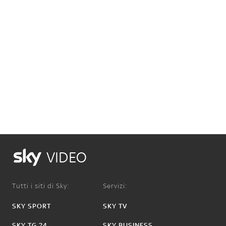
VIDEO
Tutti i siti di Sky:
Servizi:
SKY SPORT
SKY TV
SKY TG 24
SKY BUSINESS