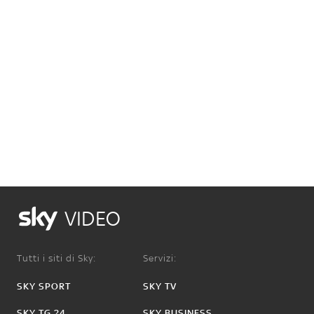
VIDEO
Tutti i siti di Sky:
Servizi:
SKY SPORT
SKY TV
SKY TG 24
SKY BUSINESS