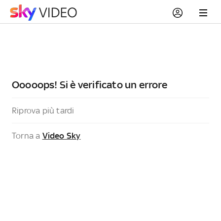
Ooooops! Si è verificato un errore
Riprova più tardi
Torna a
Video Sky