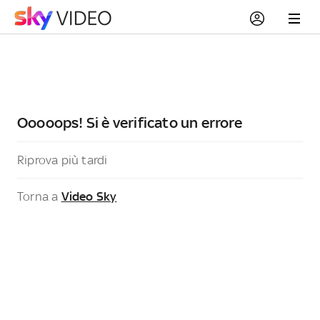
Ooooops! Si è verificato un errore
Riprova più tardi
Torna a
Video Sky