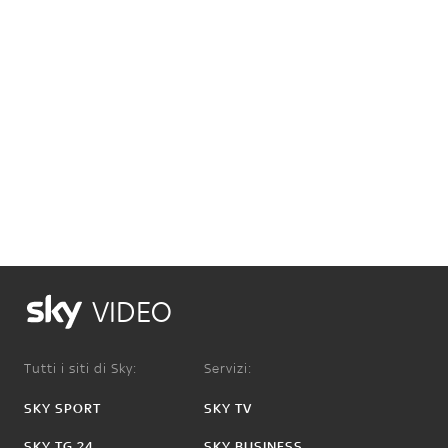
VIDEO
Tutti i siti di Sky:
Servizi:
SKY SPORT
SKY TV
SKY TG 24
SKY BUSINESS