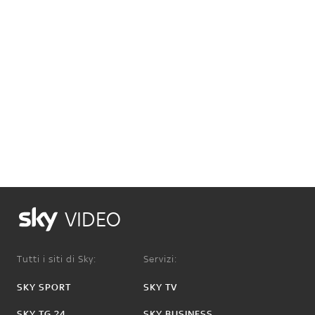
VIDEO
Tutti i siti di Sky:
Servizi:
SKY SPORT
SKY TV
SKY TG 24
SKY BUSINESS