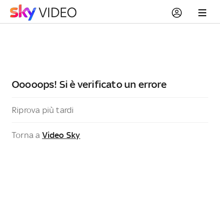
Ooooops! Si è verificato un errore
Riprova più tardi
Torna a
Video Sky